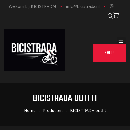
Welkom bij BICISTRADA!
info@bicistrada.nl
0
SHOP
BICISTRADA OUTFIT
Home
Producten
BICISTRADA outfit