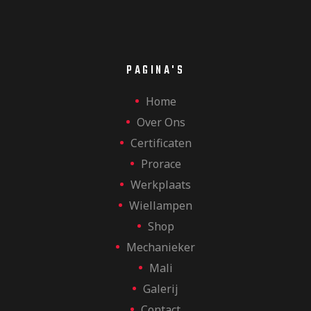
n
v
e
Z
n
PAGINA'S
o
n
Home
Over Ons
a
e
Certificaten
v
Prorace
Werkplaats
k
i
Wiellampen
g
Shop
e
Mechanieker
a
Mali
Galerij
t
Contact