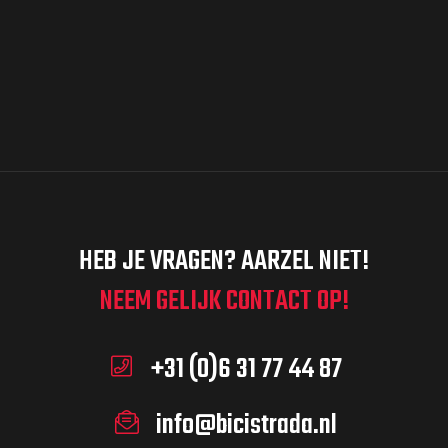
e
e
e
n
n
d
m
a
t
t
u
e
w
m
e
.
n
e
HEB JE VRAGEN? AARZEL NIET!
t
NEEM GELIJK CONTACT OP!
r
g
+31 (0)6 31 77 44 87
e
a
info@bicistrada.nl