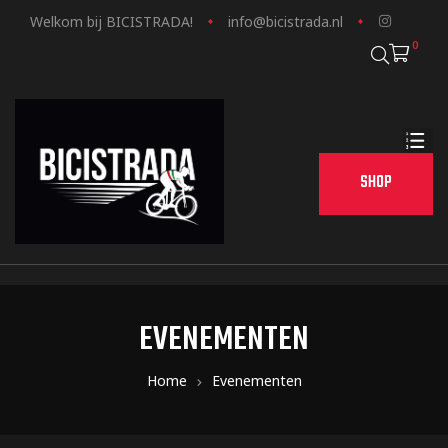
Welkom bij BICISTRADA!
info@bicistrada.nl
0
SHOP
EVENEMENTEN
Home
Evenementen