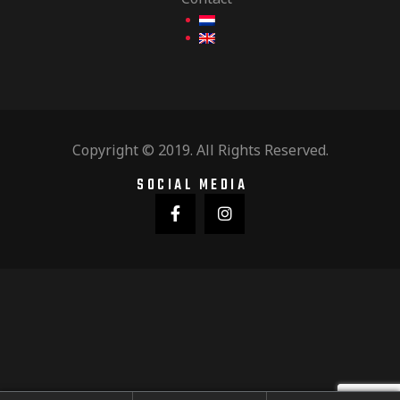
n
i
e
e
n
Copyright © 2019. All Rights Reserved.
w
SOCIAL MEDIA
e
e
r