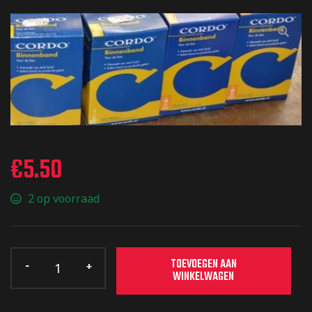
🔍
€
5.50
2 op voorraad
TOEVOEGEN AAN
WINKELWAGEN